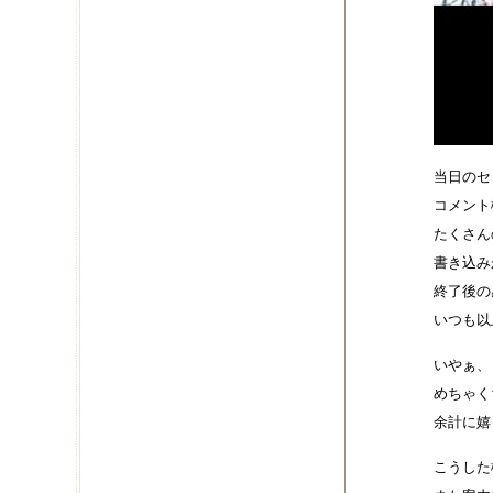
当日のセ
コメント
たくさん
書き込み
終了後の
いつも以
いやぁ、
めちゃく
余計に嬉
こうした