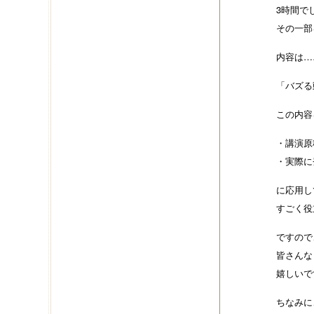
3時間で
その一部
内容は…
「バズる
この内容
・講演原
・実際に
に応用し
すごく役
ですので
皆さんな
嬉しいで
ちなみに