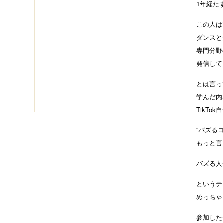
1年経た
この人はT
ダンスと
専門分野
発信して
とは言っ
学んだ内
TikTo
“バズる
もっと言
バズる人
というテ
めっちゃ
参加した